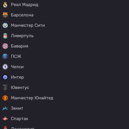
Реал Мадрид
Барселона
Манчестер Сити
Ливерпуль
Бавария
ПСЖ
Челси
Интер
Ювентус
Манчестер Юнайтед
Зенит
Спартак
Локомотив