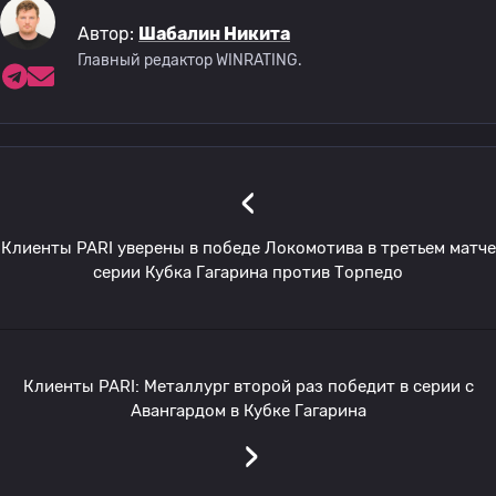
Автор:
Шабалин Никита
Главный редактор WINRATING.
‹
Клиенты PARI уверены в победе Локомотива в третьем матче
серии Кубка Гагарина против Торпедо
Клиенты PARI: Металлург второй раз победит в серии с
Авангардом в Кубке Гагарина
›