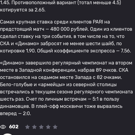
1.45. Противоположный вариант (тотал меньше 4.5)
котируется за 2.65.
Самая крупная ставка среди клиентов PARI на
предстоящий матч — 480 000 рублей. Один из клиентов
сделал ставку на три события, в том числе на то, что
СКА и «Динамо» забросят не менее шести шайб, по
котировке 1.90. Общий коэффициенте экспресса — 7.56.
«Динамо» завершило регулярный чемпионат на втором
месте в Западной конференции, набрав 89 очков. СКА
остановился на седьмом месте Запада с 82 очками.
Бело-голубые и «армейцы» из северной столицы
встречались в текущем сезоне регулярного чемпионата
шесть раз. Счет по личным встречам — 5:1 в пользу
динамовцев. В плей-офф москвичи тоже вырвались
вперед — 2:0.
602