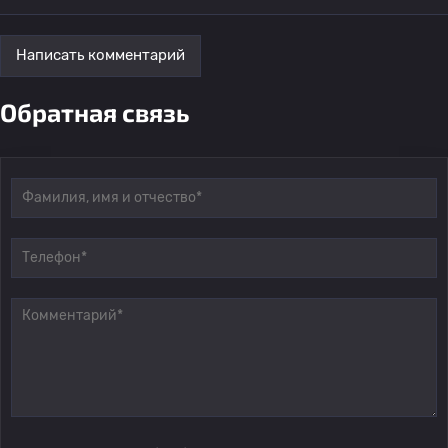
Написать комментарий
Обратная связь