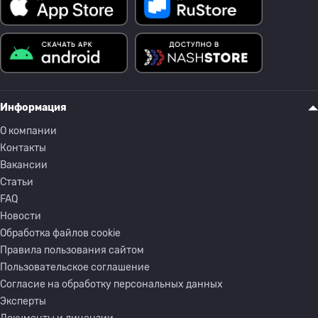
Информация
О компании
Контакты
Вакансии
Статьи
FAQ
Новости
Обработка файлов cookie
Правила пользования сайтом
Пользовательское соглашение
Согласие на обработку персональных данных
Эксперты