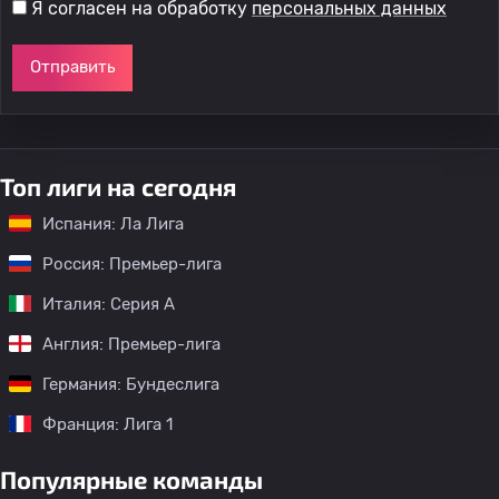
Я согласен на обработку
персональных данных
Отправить
Топ лиги на сегодня
Испания: Ла Лига
Россия: Премьер-лига
Италия: Серия А
Англия: Премьер-лига
Германия: Бундеслига
Франция: Лига 1
Популярные команды