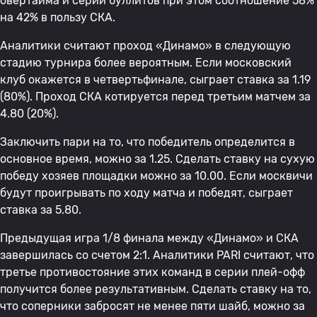
овертайма и серии буллитов при этом соотношение 58%
на 42% в пользу СКА.
Аналитики считают проход «Динамо» в следующую
стадию турнира более вероятным. Если московский
клуб окажется в четвертьфинале, сыграет ставка за 1.19
(80%). Проход СКА котируется перед третьим матчем за
4.80 (20%).
Заключить пари на то, что победитель определится в
основное время, можно за 1.25. Сделать ставку на сухую
победу хозяев площадки можно за 10.00. Если москвичи
будут проигрывать по ходу матча и победят, сыграет
ставка за 5.80.
Предыдущая игра 1/8 финала между «Динамо» и СКА
завершилась со счетом 2:1. Аналитики PARI считают, что
третье противостояние этих команд в серии плей-офф
получится более результативным. Сделать ставку на то,
что соперники забросят не менее пяти шайб, можно за