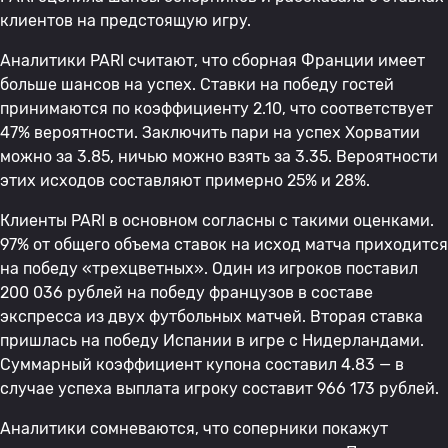
клиентов на предстоящую игру.
Аналитики PARI считают, что сборная Франции имеет
больше шансов на успех. Ставки на победу гостей
принимаются по коэффициенту 2.10, что соответствует
47% вероятности. Заключить пари на успех Хорватии
можно за 3.85, ничью можно взять за 3.35. Вероятности
этих исходов составляют примерно 25% и 28%.
Клиенты PARI в основном согласны с такими оценками.
97% от общего объема ставок на исход матча приходится
на победу «трехцветных». Один из игроков поставил
200 036 рублей на победу французов в составе
экспресса из двух футбольных матчей. Вторая ставка
пришлась на победу Испании в игре с Нидерландами.
Суммарный коэффициент купона составил 4.83 — в
случае успеха выплата игроку составит 966 173 рублей.
Аналитики сомневаются, что соперники покажут