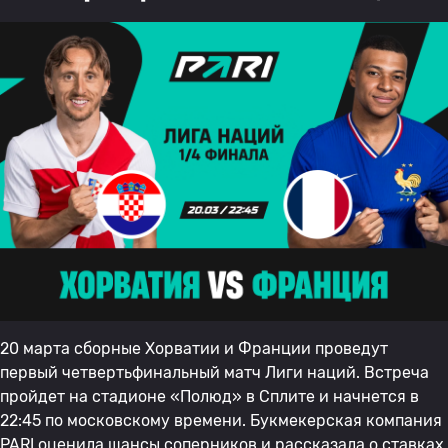
20 марта сборные Хорватии и Франции проведут
первый четвертьфинальный матч Лиги наций. Встреча
пройдет на стадионе «Полюд» в Сплите и начнется в
22:45 по московскому времени. Букмекерская компания
PARI оценила шансы соперников и рассказала о ставках