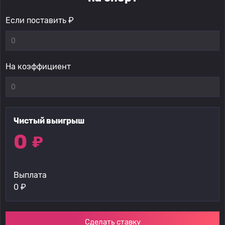
Если поставить ₽
На коэффициент
Чистый выигрыш
0
₽
Выплата
0
₽
Сделать ставку