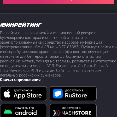
Винрейтинг — независимый информационный ресурс о
букмекерских конторах и спортивной статистике,
зарегистрированный как средство массовой информации
(реестровая запись СМИ ЭЛ № ФС 77-83883). Публикует рейтинги
и обзоры букмекеров, сравнения коэффициентов, обучающие
материалы для беттеров, а также футбольную статистику:
расписание матчей, турнирные таблицы, результаты и статистику
по ведущим лигам мира — АПЛ, Бундеслига, Ла Лига, Серия А,
Лига Чемпионов, РПЛ и другим. Сайт является партнёром
легальных российских букмекеров.
Скачать приложение