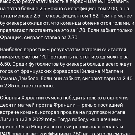
высокую результативность в первом матче. Поставить
на тотал больше 2.5 можно с коэффициентом 2.00, а на
тотал меньше 2.5 — с коэффициентом 1.82. Тем не менее
букмекеры ожидают, что команды обменяются голами, и
предлагают поставить на это за 1.78. Если забьет только
Франция, сыграет ставка за 3.70.
Наиболее вероятным результатом встречи считается
ничья со счётом 1:1. Поставить на этот исход можно за
6.50. Среди футболистов букмекеры больше всего ждут
голов от французских форвардов Килиана Мбаппе и
Усмана Дембеле. Если они забьют, сыграют пари за 2.40
и 2.85 соответственно.
Сборная Хорватии сумела победить только в одном из
десяти матчей против Франции — речь о последней
встрече команд, которая прошла на групповом этапе
Лиги наций в 2022 году. Тогда победу «шашечным»
принес Лука Модрич, который реализовал пенальти.
PARI предлагает коэффициент 7.50 на то, что он сможет