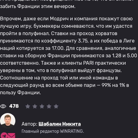
забить Франции этим вечером.
Впрочем, даже если Модрич и компания покажут свою
лучшую игру, букмекеры сомневаются, что им удастся
пройти в полуфинал. Ставки на проход хорватов
принимаются по коэффициенту 3.75, а их победа в Лиге
наций котируется за 17.00. Для сравнения, аналогичные
ставки на сборную Франции принимаются за 1.28 и 5.00
соответственно. Также и клиенты PARI практически
уверены в том, что в полуфинал выйдут французы.
Соотношение на проход той или иной команды в
следующий раунд во всем объеме пари — 99% на 1% в
пользу Франции.
478
Автор:
Шабалин Никита
Главный редактор WINRATING.