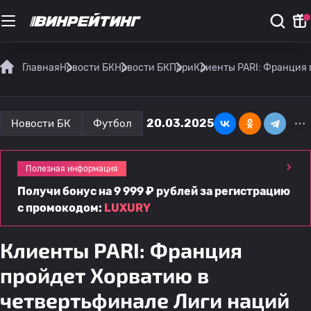
Главная
Новости БК
Новости БК
Пари
Клиенты PARI: Франция 
20.03.2025
Новости БК
Футбол
Полезная информация
Получи бонус на 9 999 ₽ рублей за регистрацию
с промокодом:
LUXURY
Клиенты PARI: Франция
пройдет Хорватию в
четвертьфинале Лиги наций