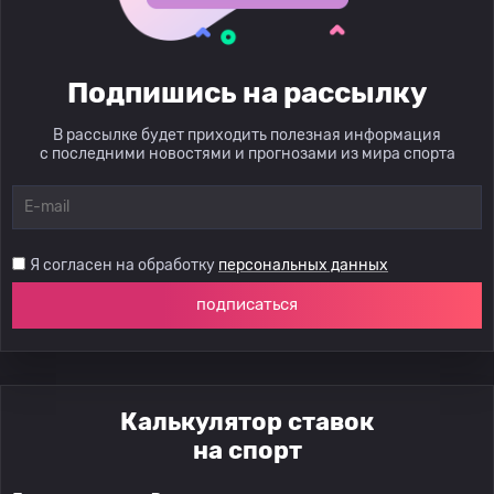
Подпишись на рассылку
В рассылке будет приходить полезная информация
с последними новостями и прогнозами из мира спорта
Я согласен на обработку
персональных данных
подписаться
Калькулятор ставок
на спорт