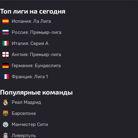
Топ лиги на сегодня
Испания: Ла Лига
Россия: Премьер-лига
Италия: Серия А
Англия: Премьер-лига
Германия: Бундеслига
Франция: Лига 1
Популярные команды
Реал Мадрид
Барселона
Манчестер Сити
Ливерпуль