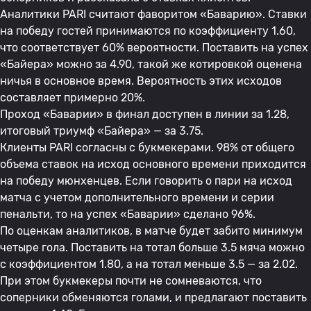
Аналитики PARI считают фаворитом «Баварию». Ставки
на победу гостей принимаются по коэффициенту 1.60,
что соответствует 60% вероятности. Поставить на успех
«Байера» можно за 4.90, такой же котировкой оценена
ничья в основное время. Вероятность этих исходов
составляет примерно 20%.
Проход «Баварии» в финал доступен в линии за 1.28,
итоговый триумф «Байера» — за 3.75.
Клиенты PARI согласны с букмекерами. 98% от общего
объема ставок на исход основного времени приходится
на победу мюнхенцев. Если говорить о пари на исход
матча с учетом дополнительного времени и серии
пенальти, то на успех «Баварии» сделано 96%.
По оценкам аналитиков, в матче будет забито минимум
четыре гола. Поставить на тотал больше 3.5 мяча можно
с коэффициентом 1.80, а на тотал меньше 3.5 — за 2.02.
При этом букмекеры почти не сомневаются, что
соперники обменяются голами, и предлагают поставить