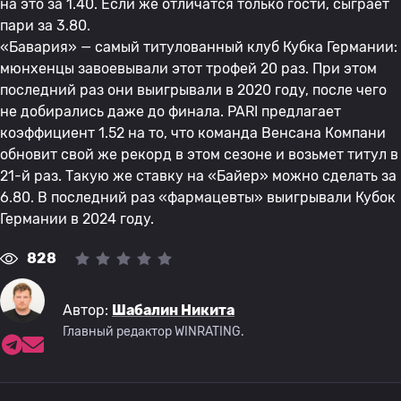
на это за 1.40. Если же отличатся только гости, сыграет
пари за 3.80.
«Бавария» — самый титулованный клуб Кубка Германии:
мюнхенцы завоевывали этот трофей 20 раз. При этом
последний раз они выигрывали в 2020 году, после чего
не добирались даже до финала. PARI предлагает
коэффициент 1.52 на то, что команда Венсана Компани
обновит свой же рекорд в этом сезоне и возьмет титул в
21-й раз. Такую же ставку на «Байер» можно сделать за
6.80. В последний раз «фармацевты» выигрывали Кубок
Германии в 2024 году.
828
Автор:
Шабалин Никита
Главный редактор WINRATING.