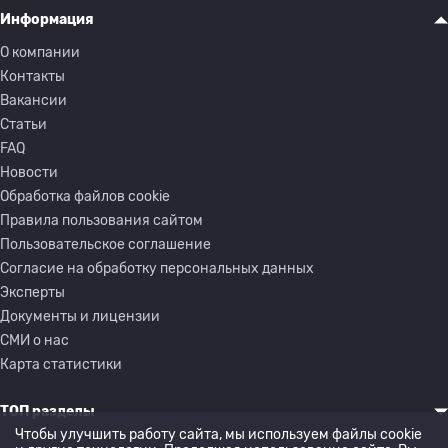
Информация
О компании
Контакты
Вакансии
Статьи
FAQ
Новости
Обработка файлов cookie
Правила пользования сайтом
Пользовательское соглашение
Согласие на обработку персональных данных
Эксперты
Документы и лицензии
СМИ о нас
Карта статистики
ТОП разделы
Чтобы улучшить работу сайта, мы используем файлы cookie