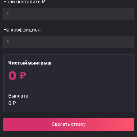
Если поставить ₽
На коэффициент
Чистый выигрыш
0
₽
Выплата
0
₽
Сделать ставку