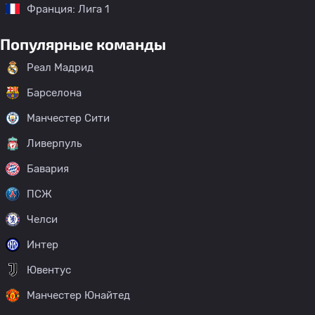
Франция: Лига 1
Популярные команды
Реал Мадрид
Барселона
Манчестер Сити
Ливерпуль
Бавария
ПСЖ
Челси
Интер
Ювентус
Манчестер Юнайтед