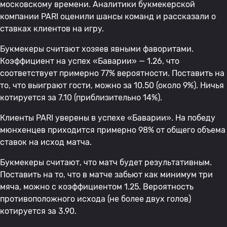
московскому времени. Аналитики букмекерской
компании PARI оценили шансы команд и рассказали о
ставках клиентов на игру.
Букмекеры считают хозяев явными фаворитами.
Коэффициент на успех «Баварии» — 1.26, что
соответствует примерно 77% вероятности. Поставить на
то, что выиграют гости, можно за 10.50 (около 9%). Ничья
котируется за 7.10 (приблизительно 14%).
Клиенты PARI уверены в успехе «Баварии». На победу
мюнхенцев приходится примерно 98% от общего объема
ставок на исход матча.
Букмекеры считают, что матч будет результативным.
Поставить на то, что в матче забьют как минимум три
мяча, можно с коэффициентом 1.25. Вероятность
противоположного исхода (не более двух голов)
котируется за 3.90.