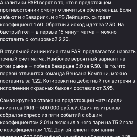
Аналитики PARI верят в то, что в предстоящем
противостоянии смогут отличиться обе команды. Если
забьют и «Бавария», и «РБ Лейпциг», сыграет
коэффициент 1.60. Обратный исход идет за 2.30. На
быстрый гол — в первые 15 минут матча — можно
поставить с котировкой 2.20.
В отдельной линии клиентам PARI предлагается назвать
точный счет матча. Наиболее вероятный вариант на
этом рынке — победа баварцев 3:0 за 9.50. На то, что
первой отличится команда Венсана Компани, можно
поставить за 1.22. Котировки на дебютный гол встречи в
исполнении «красных быков» составляют 3.95.
Самая крупная ставка на предстоящий матч среди
клиентов PARI — 500 000 рублей. Один из игроков
собрал экспресс из пяти событий с общим
коэффициентом 2.01 и включил в него пари на ТБ 2 гола
с коэффициентом 1.12. Другой клиент компании