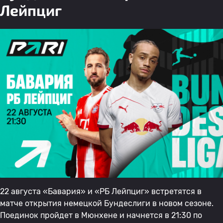
Лейпциг
22 августа «Бавария» и «РБ Лейпциг» встретятся в
матче открытия немецкой Бундеслиги в новом сезоне.
Поединок пройдет в Мюнхене и начнется в 21:30 по