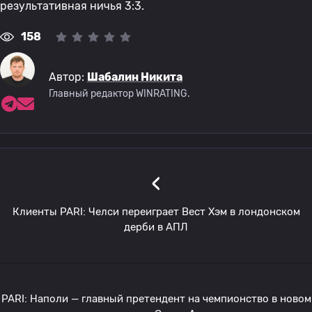
результативная ничья 3:3.
158
Автор:
Шабалин Никита
Главный редактор WINRATING.
‹
Клиенты PARI: Челси переиграет Вест Хэм в лондонском
дерби в АПЛ
PARI: Наполи — главный претендент на чемпионство в новом