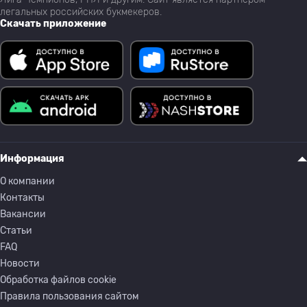
легальных российских букмекеров.
Скачать приложение
Информация
О компании
Контакты
Вакансии
Статьи
FAQ
Новости
Обработка файлов cookie
Правила пользования сайтом