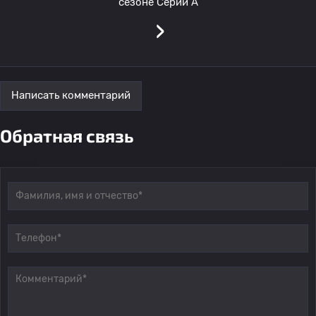
сезоне Серии А
›
Написать комментарий
Обратная связь