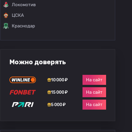
Локомотив
ЦСКА
Краснодар
Можно доверять
На сайт
10 000 ₽
На сайт
15 000 ₽
На сайт
5 000 ₽