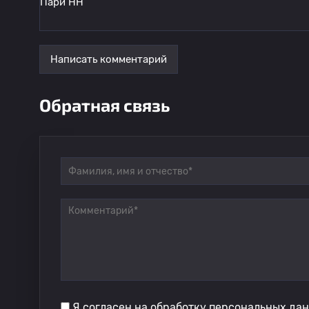
Пари НН
Написать комментарий
Обратная связь
Я согласен на обработку
персональных да