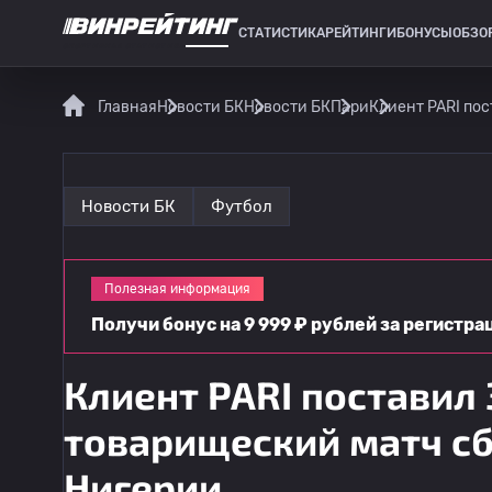
СТАТИСТИКА
РЕЙТИНГИ
БОНУСЫ
ОБЗО
СПОРТИВНАЯ СТАТИСТИКА
Главная
Новости БК
Новости БК
Пари
Клиент PARI по
Новости БК
Футбол
Полезная информация
Получи бонус на 9 999 ₽ рублей за регистр
Клиент PARI поставил 
товарищеский матч сб
Нигерии