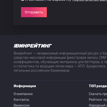
Отправить
Винрейтинг — независимый информационный ресурс о бук
средство массовой информации (реестровая запись СМИ 
коэффициентов, обучающие материалы для беттеров, а та
и статистику по ведущим лигам мира — АПЛ, Бундеслига, 
легальных российских букмекеров.
Информация
ТОП разд
О компании
Скачать пр
Контакты
Рейтинг л
Вакансии
Народный 