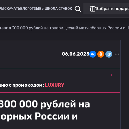
Забрать подар
РЫ
СКАЧАТЬ
БЛОГ
ОТЗЫВЫ
ШКОЛА СТАВОК
ставил 300 000 рублей на товарищеский матч сборных России и 
06.06.2025
ацию с промокодом:
LUXURY
300 000 рублей на
орных России и