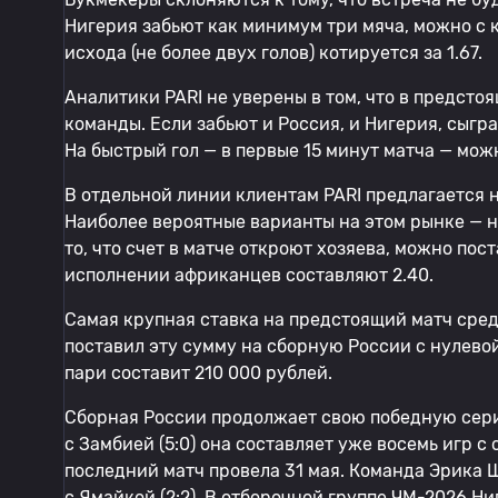
Нигерия забьют как минимум три мяча, можно с 
исхода (не более двух голов) котируется за 1.67.
Аналитики PARI не уверены в том, что в предсто
команды. Если забьют и Россия, и Нигерия, сыгра
На быстрый гол — в первые 15 минут матча — мож
В отдельной линии клиентам PARI предлагается н
Наиболее вероятные варианты на этом рынке — ничь
то, что счет в матче откроют хозяева, можно пос
исполнении африканцев составляют 2.40.
Самая крупная ставка на предстоящий матч сред
поставил эту сумму на сборную России с нулево
пари составит 210 000 рублей.
Сборная России продолжает свою победную сери
с Замбией (5:0) она составляет уже восемь игр 
последний матч провела 31 мая. Команда Эрика
с Ямайкой (2:2). В отборочной группе ЧМ-2026 Ни