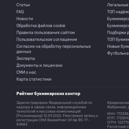
Статьи
Легальные
FAQ
ТОП надёж
Новости
Букмекерс
Обработка файлов cookie
Букмекерс
Правила пользования сайтом
Подборки 
Пользовательское соглашение
ТОП букмек
Согласие на обработку персональных
Новые бук
данных
Футбольна
Эксперты
Документы и лицензии
СМИ о нас
Карта статистики
Рейтинг букмекерских контор
Зарегистрировано Федеральной службой по
Юридический 
надзору в сфере связи, информационных
Фабричная, д. 
технологий и массовых коммуникаций
ИНН: 773338
(Роскомнадзор) 12.09.2022. Реестровая запись о
КПП: 773301
регистрации СМИ Винрейтинг ЭЛ № ФС 77 -
ОГРН: 12277
83883
Расчетный с