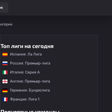
ок
Нигерии
Топ лиги на сегодня
Испания: Ла Лига
Россия: Премьер-лига
Италия: Серия А
Англия: Премьер-лига
Германия: Бундеслига
Франция: Лига 1
Популярные команды