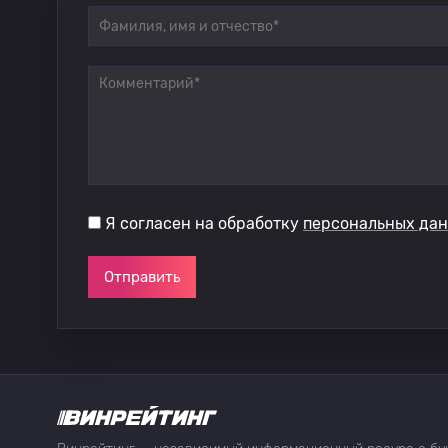
Я согласен на обработку
персональных да
Отправить