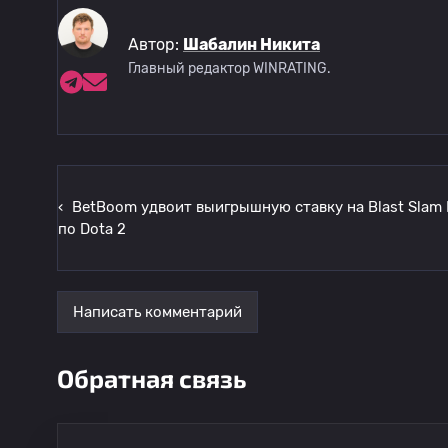
Автор:
Шабалин Никита
Главный редактор WINRATING.
‹
BetBoom удвоит выигрышную ставку на Blast Slam 
по Dota 2
Написать комментарий
Обратная связь