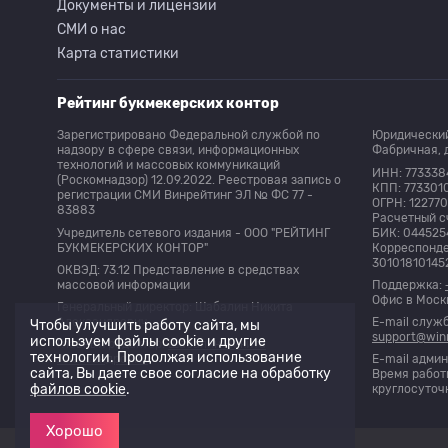
Документы и лицензии
СМИ о нас
Карта статистики
Рейтинг букмекерских контор
Зарегистрировано Федеральной службой по
Юридический 
надзору в сфере связи, информационных
Фабричная, д. 
технологий и массовых коммуникаций
ИНН: 773338
(Роскомнадзор) 12.09.2022. Реестровая запись о
КПП: 773301
регистрации СМИ Винрейтинг ЭЛ № ФС 77 -
ОГРН: 12277
83883
Расчетный с
Учредитель сетевого издания - ООО "РЕЙТИНГ
БИК: 044525
БУКМЕКЕРСКИХ КОНТОР"
Корреспонде
30101810145
ОКВЭД: 73.12 Представление в средствах
массовой информации
Поддержка:
Офис в Моск
Генеральный директор: Шабалин Никита
Александрович
E-mail служ
Чтобы улучшить работу сайта, мы
support@winr
используем файлы cookie и другие
Главный редактор:
Шабалин Никита
технологии. Продолжая использование
Александрович
E-mail адми
сайта, Вы даете свое согласие на обработку
Время работ
файлов cookie
.
круглосуточ
Хорошо