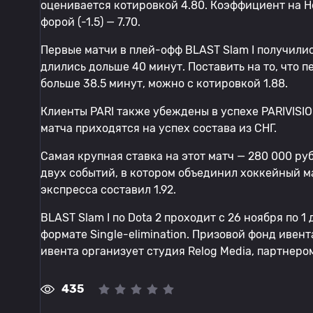
оценивается котировкой 4.80. Коэффициент на Hero
форой (-1.5) — 7.70.
Первые матчи в плей-офф BLAST Slam I получили
длились дольше 40 минут. Поставить на то, что п
больше 38.5 минут, можно с котировкой 1.88.
Клиенты PARI также убеждены в успехе PARIVISIO
матча приходятся на успех состава из СНГ.
Самая крупная ставка на этот матч — 280 000 ру
двух событий, в котором объединил хоккейный м
экспресса составил 1.92.
BLAST Slam I по Dota 2 проходит с 26 ноября по 
формате Single-elimination. Призовой фонд ивен
ивента организует студия Relog Media, партнеро
435