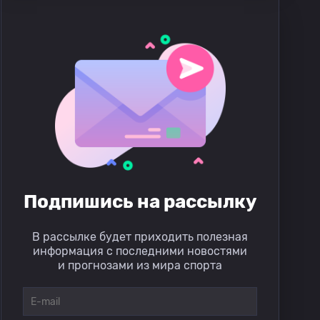
Подпишись на рассылку
В рассылке будет приходить полезная
информация с последними новостями
и прогнозами из мира спорта