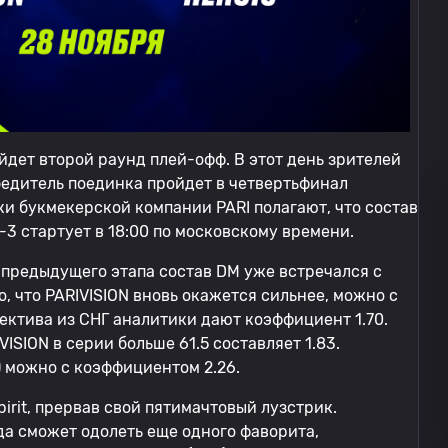
ойдет второй раунд плей-офф. В этот день зрителей
обедитель поединка пройдет в четвертьфинал
ки букмекерской компании PARI полагают, что состав
-3 стартует в 18:00 по московскому времени.
ду предыдущего этапа состав DM уже встречался с
о, что PARIVISION вновь окажется сильнее, можно с
ллектива из СНГ аналитики дают коэффициент 1.70.
SION в серии больше 61.5 составляет 1.83.
5) можно с коэффициентом 2.26.
irit, прервав свой пятимачтовый лузстрик.
а сможет одолеть еще одного фаворита,