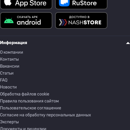
Информация
О компании
Контакты
Вакансии
Статьи
FAQ
Новости
Обработка файлов cookie
Правила пользования сайтом
Пользовательское соглашение
Согласие на обработку персональных данных
Эксперты
Документы и лицензии