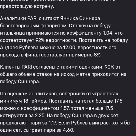
предстоящую встречу.
Аналитики PARI считают Янника Синнера
безоговорочным фаворитом. Ставки на победу
итальянца принимаются по коэффициенту 1.04, что
соответствует 92% вероятности. Поставить на победу
Андрея Рублева можно за 12.00, вероятность его
прохода в финал составляет примерно 8%.
Клиенты PARI согласны с такими оценками. 90% от
общего объема ставок на исход матча приходится на
победу Синнера.
По оценкам аналитиков, соперники отыграют как
минимум 18 геймов. Поставить на тотал больше 17.5
можно с коэффициентом 1.57, тотал меньше 17.5
котируется за 2.25. На победу Синнера в двух сет
предлагают пари за 1.17. Если Рублев выиграет хотя бы
один сет, сыграет пари за 4.60.