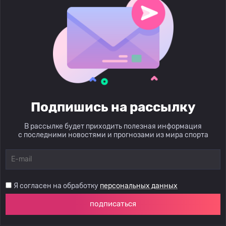
Подпишись на рассылку
В рассылке будет приходить полезная информация
с последними новостями и прогнозами из мира спорта
Я согласен на обработку
персональных данных
подписаться