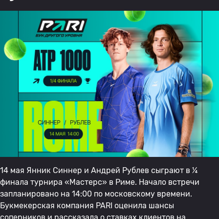
14 мая Янник Синнер и Андрей Рублев сыграют в ¼
финала турнира «Мастерс» в Риме. Начало встречи
запланировано на 14:00 по московскому времени.
Букмекерская компания PARI оценила шансы
соперников и рассказала о ставках клиентов на