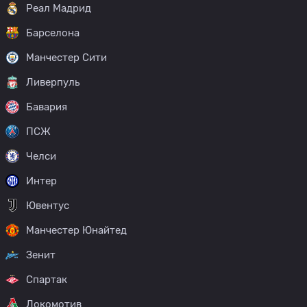
Реал Мадрид
Барселона
Манчестер Сити
Ливерпуль
Бавария
ПСЖ
Челси
Интер
Ювентус
Манчестер Юнайтед
Зенит
Спартак
Локомотив