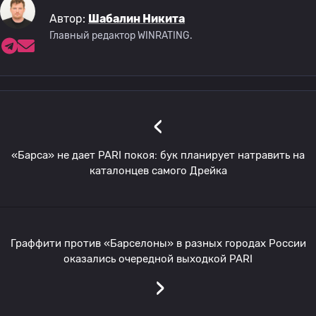
Автор:
Шабалин Никита
Главный редактор WINRATING.
‹
«Барса» не дает PARI покоя: бук планирует натравить на
каталонцев самого Дрейка
Граффити против «Барселоны» в разных городах России
оказались очередной выходкой PARI
›