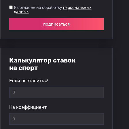
Я согласен на обработку
персональных
данных
подписаться
Калькулятор ставок
на спорт
Если поставить ₽
На коэффициент