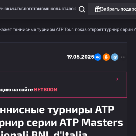
Забрать подар
РЫ
СКАЧАТЬ
БЛОГ
ОТЗЫВЫ
ШКОЛА СТАВОК
ажет теннисные турниры ATP Tour: показ откроет турнир серии ATP 
19.05.2025
ацию на сайте
BETBOOM
еннисные турниры ATP
урнир серии ATP Masters
onali BNL d'Italia