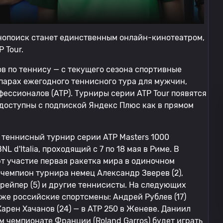
инопоиск станет единственным онлайн-кинотеатром,
 Tour.
ов по теннису — с текущего сезона спортивные
парах ежегодного теннисного тура для мужчин,
ссионалов (ATP). Турниры серии ATP Tour появятся
 доступны с подпиской Яндекс Плюс как в прямом
 теннисный турнир серии ATP Masters 1000
NL d'Italia, проходящий с 7 по 18 мая в Риме. В
т участие первая ракетка мира в одиночном
чемпион турнира немец Александр Зверев (2),
Дрейпер (5) и другие теннисисты. На следующих
кже российские спортсмены: Андрей Рублев (17)
Карен Хачанов (24) — в ATP 250 в Женеве. Даниил
м чемпионате Франции (Roland Garros) будет играть