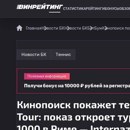
СТАТИСТИКА
РЕЙТИНГИ
БОНУСЫ
ОБЗО
СПОРТИВНАЯ СТАТИСТИКА
Главная
Новости БК
Новости БК
БетБум
Кинопоиск пок
Новости БК
Теннис
Полезная информация
Получи бонус на 10000 ₽ рублей за регистр
Кинопоиск покажет т
Tour: показ откроет т
1000 в Риме — Internazi