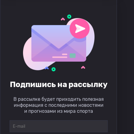
Подпишись на рассылку
В рассылке будет приходить полезная
информация с последними новостями
и прогнозами из мира спорта