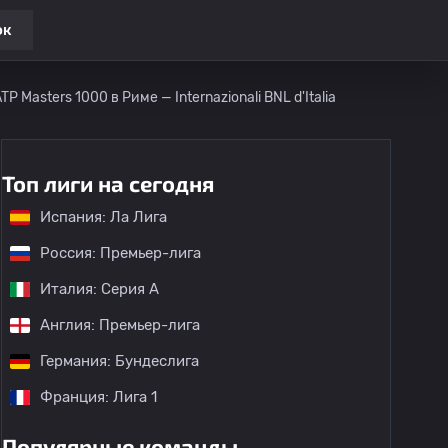
ок
Masters 1000 в Риме — Internazionali BNL d'Italia
Топ лиги на сегодня
Испания: Ла Лига
Россия: Премьер-лига
Италия: Серия А
Англия: Премьер-лига
Германия: Бундеслига
Франция: Лига 1
Популярные команды