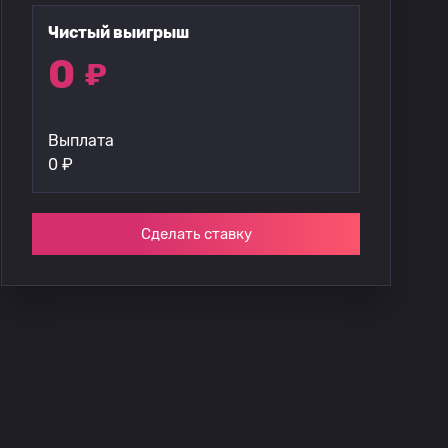
Чистый выигрыш
0
₽
Выплата
0
₽
Сделать ставку