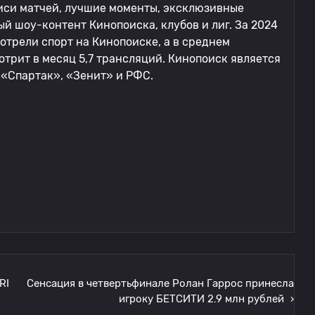
иси матчей, лучшие моменты, эксклюзивные
й шоу-контент Кинопоиска, клубов и лиг. За 2024
отрели спорт на Кинопоиске, а в среднем
отрит в месяц 5,7 трансляций. Кинопоиск является
 «Спартак», «Зенит» и РФС.
RI
Сенсация в четвертьфинале Ролан Гаррос принесла
игроку БЕТСИТИ 2.9 млн рублей
›