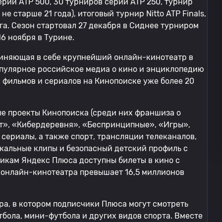
рии ATP 500, 30 турниров серии ATP 250, турнир
не старше 21 года), итоговый турнир Nitto ATP Finals,
га. Сезон стартовал 27 декабря в Сиднее турниром
16 ноября в Турине.
диняющая в себе крупнейший онлайн-кинотеатр в
популярное российское медиа о кино и энциклопедию
 фильмов и сериалов на Кинопоиске уже более 20
е проекты Кинопоиска (среди них франшиза о
нт», «Кибердеревня», «Беспринципные», «Игры»,
сериалы, а также спорт, трансляции телеканалов,
кальные клипы и безопасный детский профиль с
кам Яндекс Плюса доступны билеты в кино с
онлайн-кинотеатра превышает 16,5 миллионов
ра, в котором подписчики Плюса могут смотреть
тбола, мини-футбола и других видов спорта. Вместе