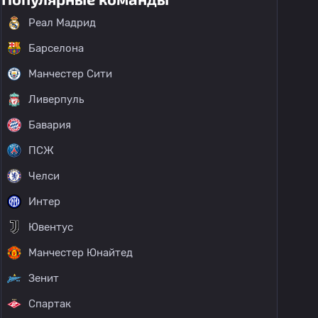
Реал Мадрид
Барселона
Манчестер Сити
Ливерпуль
Бавария
ПСЖ
Челси
Интер
Ювентус
Манчестер Юнайтед
Зенит
Спартак