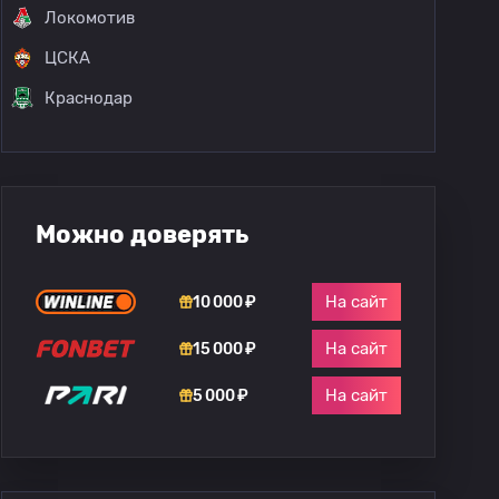
Локомотив
ЦСКА
Краснодар
Можно доверять
На сайт
10 000 ₽
На сайт
15 000 ₽
На сайт
5 000 ₽