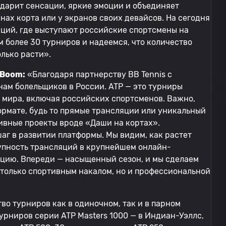
 дарит сенсации, яркие эмоции и объединяет
нах корта или у экранов своих девайсов. На сегодня
ций, где выступают российские спортсмены на
 более 30 турниров и надеемся, что количество
лько расти».
tBoom:
«Благодаря партнерству BB Tennis с
ам болельщиков в России. ATP — это турниры
 мира, включая российских спортсменов. Важно,
ормате, будь то прямые трансляции или уникальный
зивные проекты вроде «Даши на кортах».
аг в развитии платформы. Мы видим, как растет
тупность трансляций в крупнейшем онлайн-
нцию. Впереди — насыщенный сезон, и мы сделаем
 только спортивным накалом, но и профессиональной
о турниров как в одиночном, так и в парном
урниров серии ATP Masters 1000 — в Индиан-Уэллс,