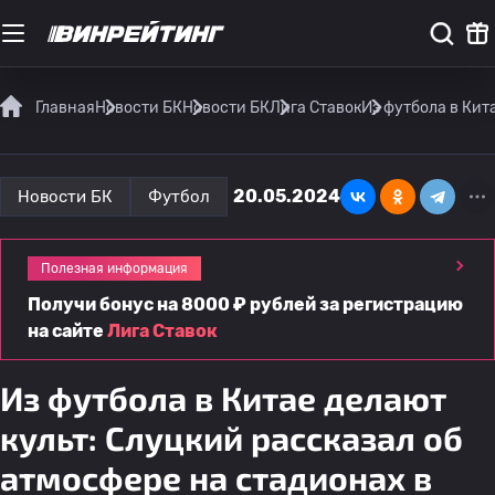
Главная
Новости БК
Новости БК
Лига Ставок
Из футбола в Кит
20.05.2024
Новости БК
Футбол
Полезная информация
Получи бонус на 8000 ₽ рублей за регистрацию
на сайте
Лига Ставок
Из футбола в Китае делают
культ: Слуцкий рассказал об
атмосфере на стадионах в