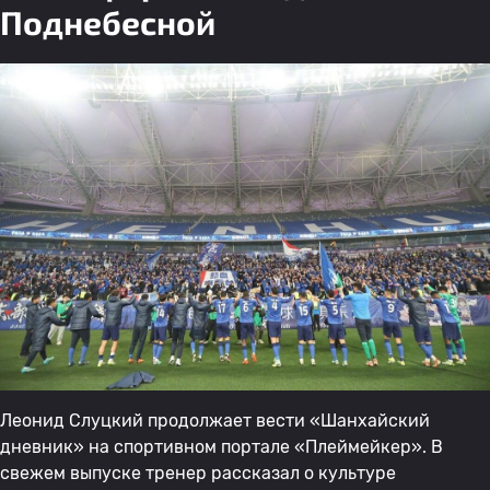
Поднебесной
Леонид Слуцкий продолжает вести «Шанхайский
дневник» на спортивном портале «Плеймейкер». В
свежем выпуске тренер рассказал о культуре