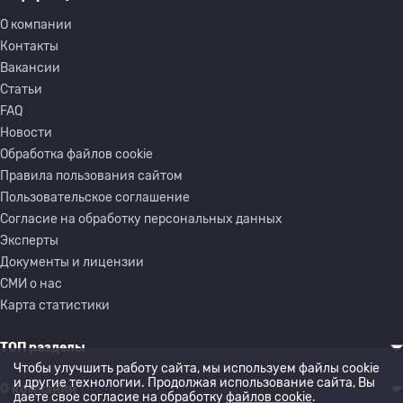
О компании
Контакты
Вакансии
Статьи
FAQ
Новости
Обработка файлов cookie
Правила пользования сайтом
Пользовательское соглашение
Согласие на обработку персональных данных
Эксперты
Документы и лицензии
СМИ о нас
Карта статистики
ТОП разделы
Чтобы улучшить работу сайта, мы используем файлы cookie
и другие технологии. Продолжая использование сайта, Вы
О компании
даете свое согласие на обработку
файлов cookie
.