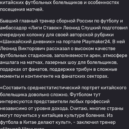
китайских футбольных болельщиков и особенностях
посещения матчей.
Бывший главный тренер сборной России по футболу и
амбассадор «Лиги Ставок» Леонид Слуцкий подготовил
очередную колонку для своей авторской рубрики
«Шанхайский дневник» на портале Playmaker24. В ней
Леонид Викторович рассказал о высоком качестве
футбольных стадионов, заполняемости арен, атмосфере
аншлага на матчах, лазерных шоу для болельщиков,
подарках от фанатов, поддержке трибун в сложные
моменты и контингенте на фанатских секторах.
«Составить среднестатистический портрет китайского
болельщика довольно сложно. Футболом тут
интересуются представители любых профессий
независимо от уровня дохода. Считаю, многие страны
могут поучиться у китайцев культуре боления. Из
футбола в Китае делают культ», - заключил тренер