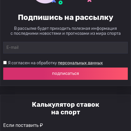
Подпишись на рассылку
В рассылке будет приходить полезная информация
с последними новостями и прогнозами из мира спорта
Я согласен на обработку
персональных данных
подписаться
Калькулятор ставок
на спорт
Если поставить ₽