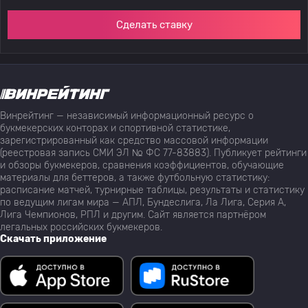
Сделать ставку
Винрейтинг — независимый информационный ресурс о
букмекерских конторах и спортивной статистике,
зарегистрированный как средство массовой информации
(реестровая запись СМИ ЭЛ № ФС 77-83883). Публикует рейтинги
и обзоры букмекеров, сравнения коэффициентов, обучающие
материалы для беттеров, а также футбольную статистику:
расписание матчей, турнирные таблицы, результаты и статистику
по ведущим лигам мира — АПЛ, Бундеслига, Ла Лига, Серия А,
Лига Чемпионов, РПЛ и другим. Сайт является партнёром
легальных российских букмекеров.
Скачать приложение