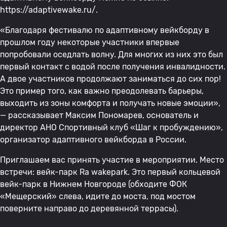
https://adaptivewake.ru/.
«Благодаря фестивалю по адаптивному вейкборду в
прошлом году некоторые участники впервые
попробовали оседлать волну. Для многих из них это был
первый контакт с водой после получения инвалидности.
А двое участников продолжают заниматься до сих пор!
Это пример того, как важно преодолевать барьеры,
выходить из зоны комфорта и получать новые эмоции»,
— рассказывает Максим Пономарев, основатель и
директор АНО Спортивный клуб «Шаг к пробуждению»,
организатор адаптивного вейкборда в России.
Приглашаем вас принять участие в мероприятии. Место
встречи: вейк-парк Ra wakepark. Это первый кольцевой
вейк-парк в Нижнем Новгороде (обходите ФОК
«Мещерский» слева, идите до моста, под мостом
поверните направо до деревянной террасы).