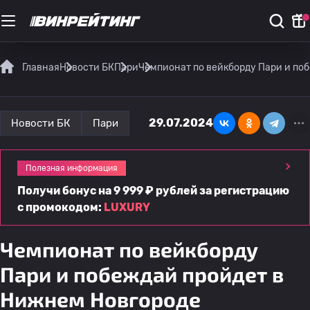
Главная
Новости БК
Пари
Чемпионат по вейкборду Пари и по
29.07.2024
Новости БК
Пари
Полезная информация
Получи бонус на 9 999 ₽ рублей за регистрацию
с промокодом:
LUXURY
Чемпионат по вейкборду
Пари и побеждай пройдет в
Нижнем Новгороде