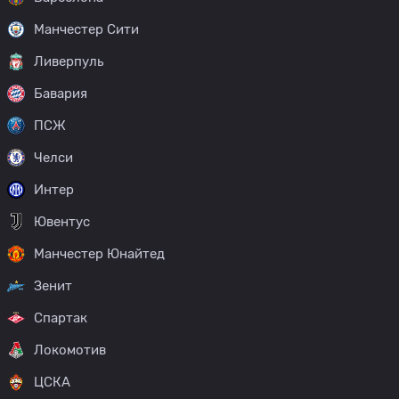
Манчестер Сити
Ливерпуль
Бавария
ПСЖ
Челси
Интер
Ювентус
Манчестер Юнайтед
Зенит
Спартак
Локомотив
ЦСКА