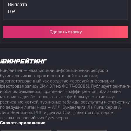
Выплата
0
₽
Сделать ставку
Винрейтинг — независимый информационный ресурс о
букмекерских конторах и спортивной статистике,
зарегистрированный как средство массовой информации
(реестровая запись СМИ ЭЛ № ФС 77-83883). Публикует рейтинги
и обзоры букмекеров, сравнения коэффициентов, обучающие
материалы для беттеров, а также футбольную статистику:
расписание матчей, турнирные таблицы, результаты и статистику
по ведущим лигам мира — АПЛ, Бундеслига, Ла Лига, Серия А,
Лига Чемпионов, РПЛ и другим. Сайт является партнёром
легальных российских букмекеров.
Скачать приложение