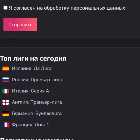
Я согласен на обработку
персональных данных
Отправить
Топ лиги на сегодня
Испания: Ла Лига
Россия: Премьер-лига
Италия: Серия А
Англия: Премьер-лига
Германия: Бундеслига
Франция: Лига 1