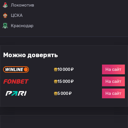
Локомотив
ЦСКА
Краснодар
Можно доверять
На сайт
10 000 ₽
На сайт
15 000 ₽
На сайт
5 000 ₽