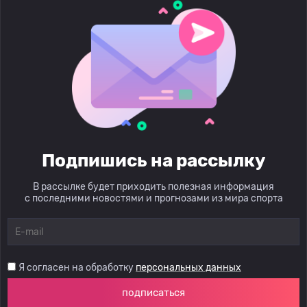
Подпишись на рассылку
В рассылке будет приходить полезная информация
с последними новостями и прогнозами из мира спорта
Я согласен на обработку
персональных данных
подписаться