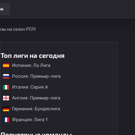
ок
зы на сезон РПЛ!
Топ лиги на сегодня
Испания: Ла Лига
Россия: Премьер-лига
Италия: Серия А
Англия: Премьер-лига
Германия: Бундеслига
Франция: Лига 1
Популярные команды