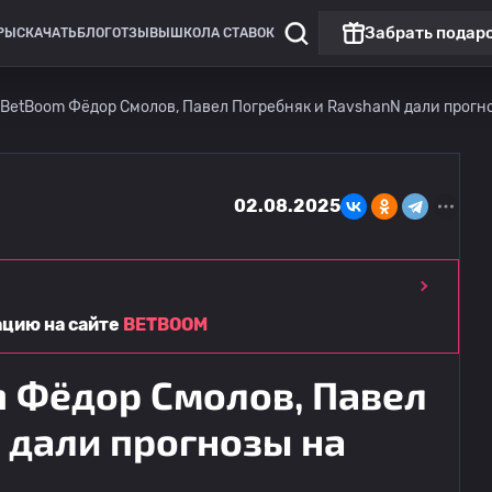
Забрать подар
РЫ
СКАЧАТЬ
БЛОГ
ОТЗЫВЫ
ШКОЛА СТАВОК
BetBoom Фёдор Смолов, Павел Погребняк и RavshanN дали прогно
02.08.2025
ацию на сайте
BETBOOM
 Фёдор Смолов, Павел
 дали прогнозы на