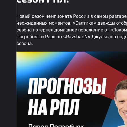
Новый сезон чемпионата России в самом разгаре
неожиданных моментов. «Балтика» дважды отобр
сезона потерпел домашнее поражение от «Локом
Погребняк и Равшан «RavshanN» Джульпаев под
сезона.