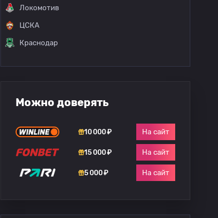
Локомотив
ЦСКА
Краснодар
Можно доверять
На сайт
10 000 ₽
На сайт
15 000 ₽
На сайт
5 000 ₽