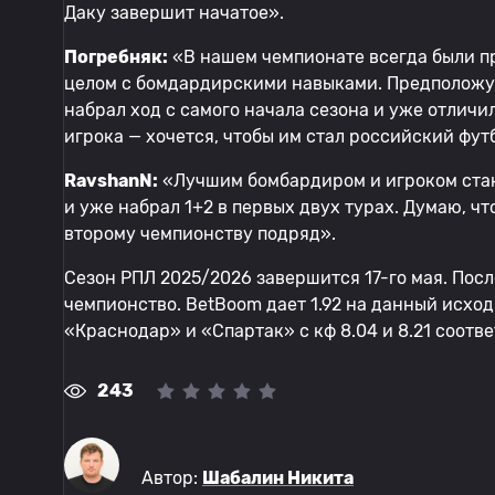
Даку завершит начатое».
Погребняк:
«В нашем чемпионате всегда были пр
целом с бомдардирскими навыками. Предположу, 
набрал ход с самого начала сезона и уже отличи
игрока — хочется, чтобы им стал российский фут
RavshanN:
«Лучшим бомбардиром и игроком стан
и уже набрал 1+2 в первых двух турах. Думаю, ч
второму чемпионству подряд».
Сезон РПЛ 2025/2026 завершится 17-го мая. Пос
чемпионство. BetBoom дает 1.92 на данный исхо
«Краснодар» и «Спартак» с кф 8.04 и 8.21 соотв
243
Автор:
Шабалин Никита