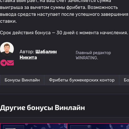
ставка выиграет, на ваш счет зачисляется сумма
выигрыша за вычетом суммы фрибета. Возможность
вывода средств наступает после успешного завершения
ставки.
Срок действия бонуса — 30 дней с момента начисления.
Автор:
Шабалин
Главный редактор
Никита
WINRATING.
Бонусы Винлайн
Фрибеты букмекерских контор
Бо
Другие бонусы Винлайн