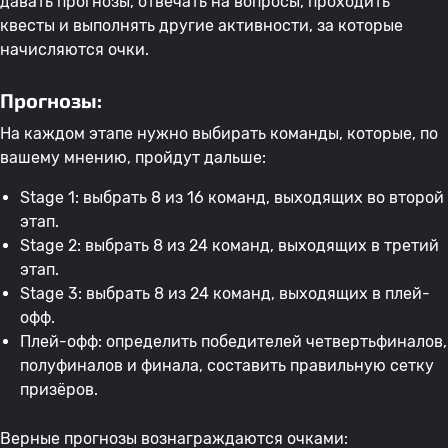
давать прогнозы, отвечать на вопросы, проходить
квесты и выполнять другие активности, за которые
начисляются очки.
Прогнозы:
На каждом этапе нужно выбирать команды, которые, по
вашему мнению, пройдут дальше:
Stage 1: выбрать 8 из 16 команд, выходящих во второй
этап.
Stage 2: выбрать 8 из 24 команд, выходящих в третий
этап.
Stage 3: выбрать 8 из 24 команд, выходящих в плей-
офф.
Плей-офф: определить победителей четвертьфиналов,
полуфиналов и финала, составить правильную сетку
призёров.
Верные прогнозы вознаграждаются очками: