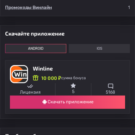
Промокоды Винлайн
1
Скачайте приложение
ANDROID
IOS
Winline
10 000 ₽
сумма бонуса
5
Лицензия
5168
Скачать приложение