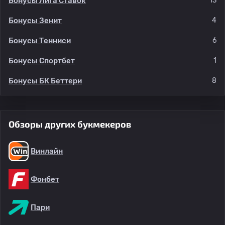
Бонусы Лига Ставок
13
Бонусы Зенит
4
Бонусы Тенниси
6
Бонусы Спортбет
1
Бонусы БК Беттери
8
Обзоры других букмекеров
Винлайн
Фонбет
Пари