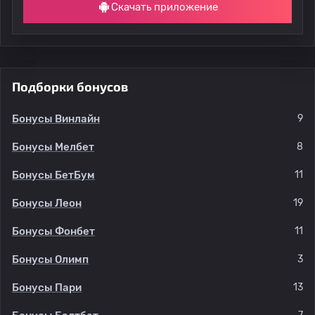
Скачать приложение
Подборки бонусов
Бонусы Винлайн
9
Бонусы Мелбет
8
Бонусы БетБум
11
Бонусы Леон
19
Бонусы Фонбет
11
Бонусы Олимп
3
Бонусы Пари
13