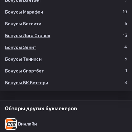
Бонусы Балтбет
7
Бонусы Марафон
10
Бонусы Бетсити
6
Бонусы Лига Ставок
13
Бонусы Зенит
4
Бонусы Тенниси
6
Бонусы Спортбет
1
Бонусы БК Беттери
8
Обзоры других букмекеров
Винлайн