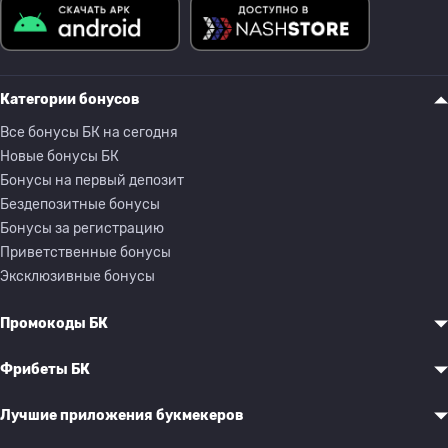
Категории бонусов
Все бонусы БК на сегодня
Новые бонусы БК
Бонусы на первый депозит
Бездепозитные бонусы
Бонусы за регистрацию
Приветственные бонусы
Эксклюзивные бонусы
Промокоды БК
Фрибеты БК
Лучшие приложения букмекеров