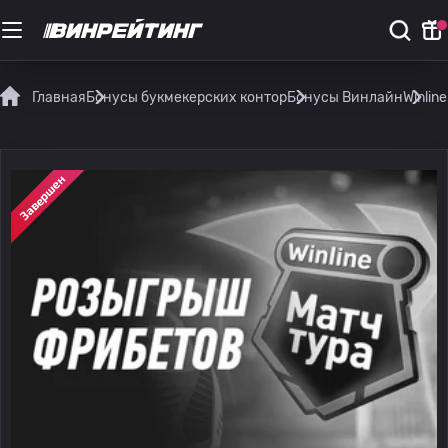
Главная
Бонусы букмекерских контор
Бонусы Винлайн
Winlin
Завершен