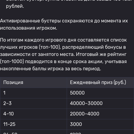
рублей.
Активированные бустеры сохраняются до момента их
использования игроком.
По итогам каждого игрового дня составляется список
лучших игроков (топ-100), распределяющий бонусы в
зависимости от занятого места. Итоговый же рейтинг
(топ-1000) подводится в конце срока акции, учитывая
накопленные баллы игрока за весь период.
Позиция
Ежедневный приз (руб.)
1
50000
2–3
40000–30000
4–10
20000–4000
11–25
3000