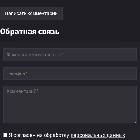
Написать комментарий
Обратная связь
Я согласен на обработку
персональных данных