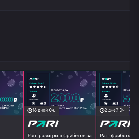
16 дней 0ч.
2 дней 0ч.
Pari: розыгрыш фрибетов за
Pari: фрибеты д