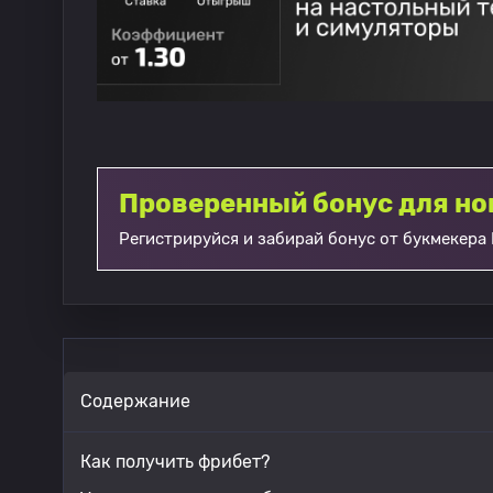
Проверенный бонус для но
Регистрируйся и забирай бонус от букмекера 
Содержание
Как получить фрибет?