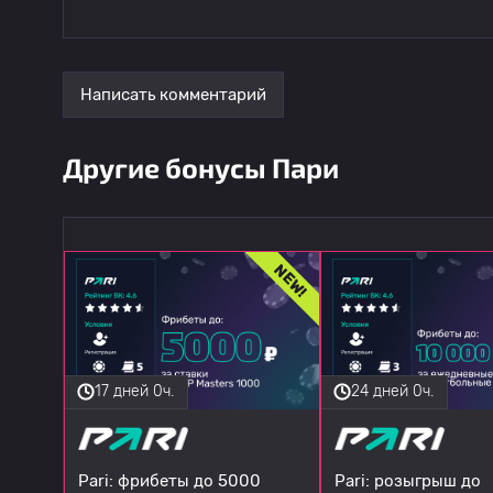
Написать комментарий
Другие бонусы Пари
NEW!
17 дней 0ч.
24 дней 0ч.
Pari: фрибеты до 5000
Pari: розыгрыш до