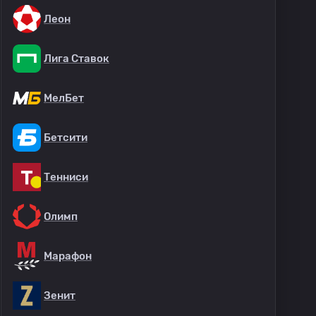
Леон
Лига Ставок
МелБет
Бетсити
Тенниси
Олимп
Марафон
Зенит
ым игрокам
Фрибеты Пари
Бонусы букмекеров для ст