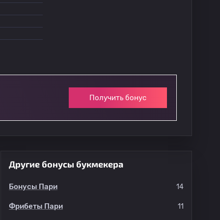
Получить бонус
Другие бонусы букмекера
Бонусы Пари
14
Фрибеты Пари
11