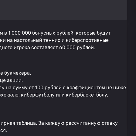
 в 1 000 000 бонусных рублей, которые будут
ки на настольный теннис и киберспортивные
ного игрока составляет 60 000 рублей.
е букмекера.
це акции.
с» на сумму от 100 рублей с коэффициентом не ниже
ерхоккею, киберфутболу или кибербаскетболу.
нирная таблица. За каждую рассчитанную ставку
ся.