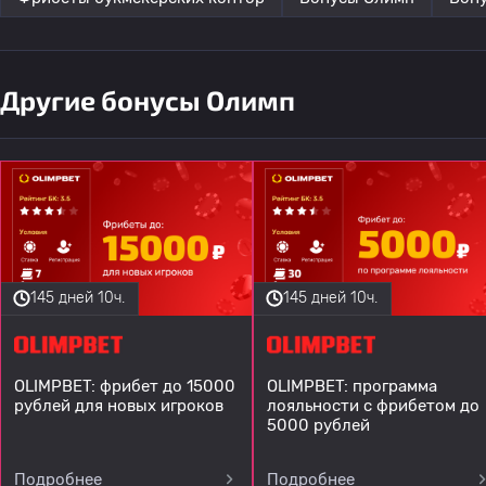
Другие бонусы Олимп
145 дней 10ч.
145 дней 10ч.
OLIMPBET: фрибет до 15000
OLIMPBET: программа
рублей для новых игроков
лояльности с фрибетом до
5000 рублей
Подробнее
Подробнее