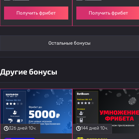
Получить фрибет
Получить фрибет
Остальные бонусы
Другие бонусы
326 дней 10ч.
144 дней 10ч.