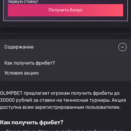
первую ставку!
Получить бонус
Содержание
Как получить фрибет?
Условия акции:
OLIMPBET предлагает игрокам получить фрибеты до
30000 рублей за ставки на теннисные турниры. Акция
доступна всем зарегистрированным пользователям.
Как получить фрибет?