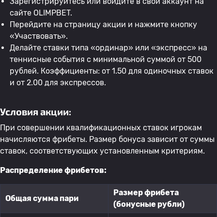
Зарегистрируйтесь или войдите в свой аккаунт на
сайте OLIMPBET.
Перейдите на страницу акции и нажмите кнопку
«Участвовать».
Делайте ставки типа «ординар» или «экспресс» на
теннисные события с минимальной суммой от 500
рублей. Коэффициенты: от 1.50 для одиночных ставок
и от 2.00 для экспрессов.
Условия акции:
При совершении квалификационных ставок игрокам
начисляются фрибеты. Размер бонуса зависит от суммы
ставок, соответствующих установленным критериям.
Распределение фрибетов:
Размер фрибета
Общая сумма пари
(бонусные рубли)