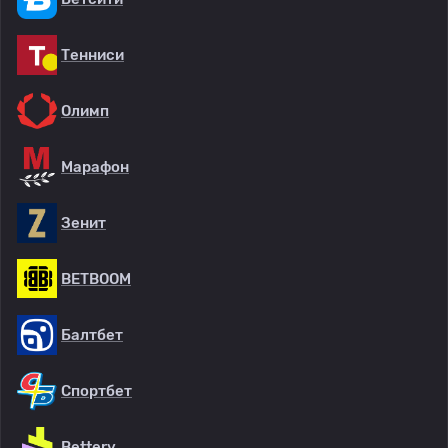
Тенниси
Олимп
Марафон
Зенит
BETBOOM
Балтбет
Спортбет
Bettery