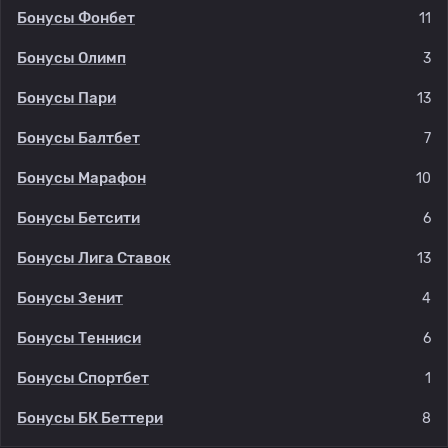
Бонусы Фонбет
11
Бонусы Олимп
3
Бонусы Пари
13
Бонусы Балтбет
7
Бонусы Марафон
10
Бонусы Бетсити
6
Бонусы Лига Ставок
13
Бонусы Зенит
4
Бонусы Тенниси
6
Бонусы Спортбет
1
Бонусы БК Беттери
8