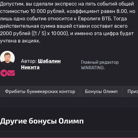
Допустим, вы сделали экспресс на пять событий общей
стоимостью 10 000 рублей, коэффициент равен 8.00, но
лишь одно событие относится к Евролиге ВТБ. Тогда
действительная сумма вашей ставки составит всего
2000 рублей ((1 / 5) х 10 000), и именно эта цифра будет
учтена в акциях.
Автор:
Шабалин
Главный редактор
Никита
WINRATING.
Фрибеты букмекерских контор
Бонусы Олимп
При
Другие бонусы Олимп