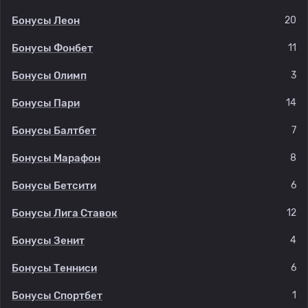
Бонусы Леон
20
Бонусы Фонбет
11
Бонусы Олимп
3
Бонусы Пари
14
Бонусы Балтбет
7
Бонусы Марафон
8
Бонусы Бетсити
6
Бонусы Лига Ставок
12
Бонусы Зенит
4
Бонусы Тенниси
6
Бонусы Спортбет
1