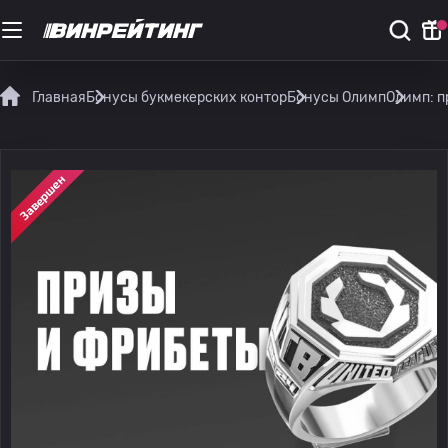
Главная
Бонусы букмекерских контор
Бонусы Олимп
Олимп: п
Завершен