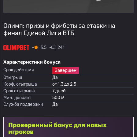
Олимп: призы и фрибеты за ставки на
финал Единой Лиги ВТБ
3.5
241
Характеристики бонуса
Срок действия
Завершен
Отыгрыш
Да
Коэф. отыгрыша
от 1.3 до 2.5
Срок отыгрыша
7 дней
Мин. депозит
500 ₽
Служба поддержки
Да
Проверенный бонус для новых
игроков