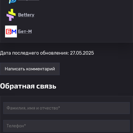
Bettery
Бет-М
Дата последнего обновления: 27.05.2025
Написать комментарий
Обратная связь