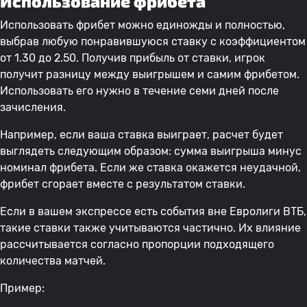
Использование фрибета
Использовать фрибет можно единожды и полностью,
выбрав любую понравившуюся ставку с коэффициентом
от 1.30 до 2.50. Получив прибыль от ставки, игрок
получит разницу между выигрышем и самим фрибетом.
Использовать его нужно в течение семи дней после
зачисления.
Например, если ваша ставка выиграет, расчет будет
выглядеть следующим образом: сумма выигрыша минус
номинал фрибета. Если же ставка окажется неудачной,
фрибет сгорает вместе с результатом ставки.
Если в вашем экспрессе есть события вне Евролиги ВТБ,
такие ставки также учитываются частично. Их влияние
рассчитывается согласно пропорции подходящего
количества матчей.
Пример: