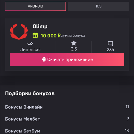
ANDROID
IOS
Olimp
10 000 ₽
сумма бонуса
3.5
Лицензия
235
Скачать приложение
Подборки бонусов
Бонусы Винлайн
11
Бонусы Мелбет
9
Бонусы БетБум
13