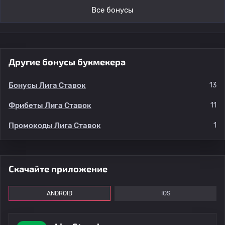
Все бонусы
Другие бонусы букмекера
Бонусы Лига Ставок
13
Фрибеты Лига Ставок
11
Промокоды Лига Ставок
1
Скачайте приложение
ANDROID
IOS