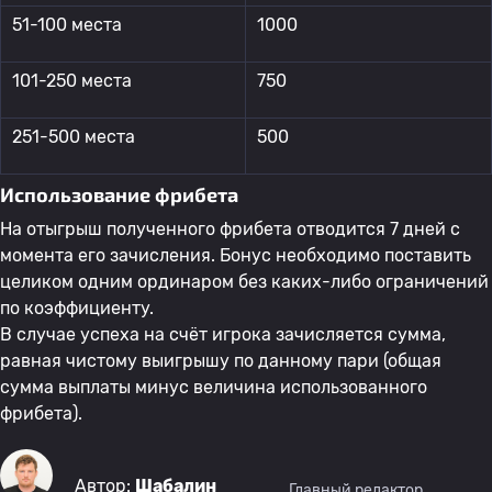
51-100 места
1000
101-250 места
750
251-500 места
500
Использование фрибета
На отыгрыш полученного фрибета отводится 7 дней с
момента его зачисления. Бонус необходимо поставить
целиком одним ординаром без каких-либо ограничений
по коэффициенту.
В случае успеха на счёт игрока зачисляется сумма,
равная чистому выигрышу по данному пари (общая
сумма выплаты минус величина использованного
фрибета).
Автор:
Шабалин
Главный редактор