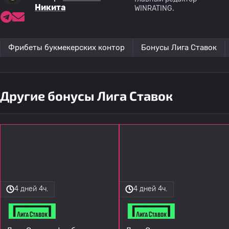
Никита
WINRATING.
Фрибеты букмекерских контор
Бонусы Лига Ставок
Другие бонусы Лига Ставок
4 дней 4ч.
4 дней 4ч.