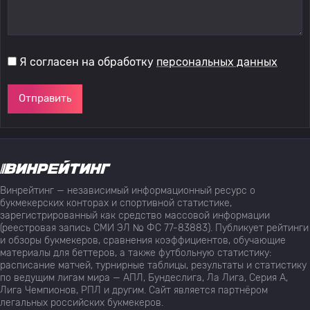
Я согласен на обработку
персональных данных
Отправить
Винрейтинг — независимый информационный ресурс о
букмекерских конторах и спортивной статистике,
зарегистрированный как средство массовой информации
(реестровая запись СМИ ЭЛ № ФС 77-83883). Публикует рейтинги
и обзоры букмекеров, сравнения коэффициентов, обучающие
материалы для беттеров, а также футбольную статистику:
расписание матчей, турнирные таблицы, результаты и статистику
по ведущим лигам мира — АПЛ, Бундеслига, Ла Лига, Серия А,
Лига Чемпионов, РПЛ и другим. Сайт является партнёром
легальных российских букмекеров.