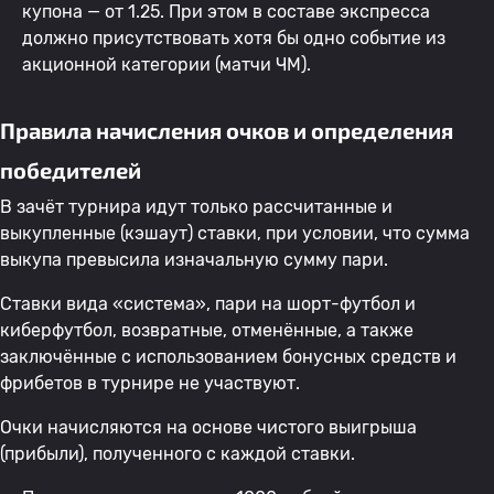
купона — от 1.25. При этом в составе экспресса
должно присутствовать хотя бы одно событие из
акционной категории (матчи ЧМ).
Правила начисления очков и определения
победителей
В зачёт турнира идут только рассчитанные и
выкупленные (кэшаут) ставки, при условии, что сумма
выкупа превысила изначальную сумму пари.
Ставки вида «система», пари на шорт-футбол и
киберфутбол, возвратные, отменённые, а также
заключённые с использованием бонусных средств и
фрибетов в турнире не участвуют.
Очки начисляются на основе чистого выигрыша
(прибыли), полученного с каждой ставки.