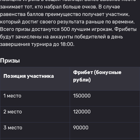
занимает тот, кто набрал больше очков. В случае
равенства баллов преимущество получает участник,
который достиг своего результата раньше по времени.
Всего призы достанутся 500 лучшим игрокам. Фрибеты
будут зачислены на аккаунты победителей в день
завершения турнира до 18:00.
Призы
Фрибет (бонусные
Позиция участника
рубли)
1 место
150000
2 место
120000
3 место
90000