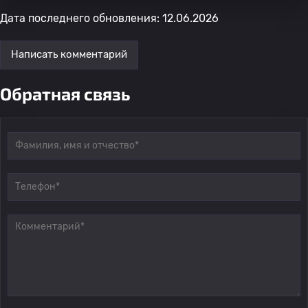
Дата последнего обновления: 12.06.2026
Написать комментарий
Обратная связь