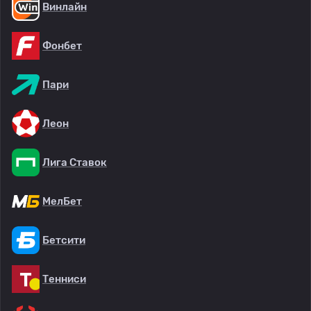
Винлайн
Фонбет
Пари
Леон
Лига Ставок
МелБет
Бетсити
Тенниси