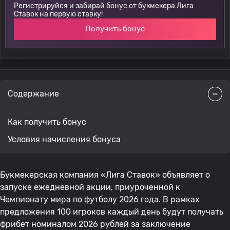
Регистрируйся и забирай бонус от букмекера Лига
Ставок на первую ставку!
Получить бонус
Содержание
Как получить бонус
Условия начисления бонуса
Букмекерская компания «Лига Ставок» объявляет о
запуске ежедневной акции, приуроченной к
Чемпионату мира по футболу 2026 года. В рамках
предложения 100 игроков каждый день будут получать
фрибет номиналом 2026 рублей за заключение