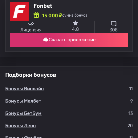
Fonbet
15 000 ₽
сумма бонуса
4.8
Лицензия
308
Скачать приложение
Подборки бонусов
Бонусы Винлайн
11
Бонусы Мелбет
9
Бонусы БетБум
13
Бонусы Леон
20