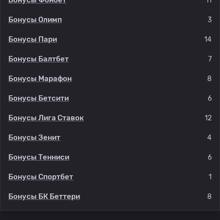
Бонусы Фонбет
11
Бонусы Олимп
3
Бонусы Пари
14
Бонусы Балтбет
7
Бонусы Марафон
8
Бонусы Бетсити
6
Бонусы Лига Ставок
12
Бонусы Зенит
4
Бонусы Тенниси
6
Бонусы Спортбет
1
Бонусы БК Беттери
8