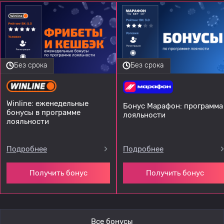
Без срока
Без срока
Winline: еженедельные
Бонус Марафон: программа
бонусы в программе
лояльности
лояльности
Подробнее
Подробнее
Получить бонус
Получить бонус
Все бонусы