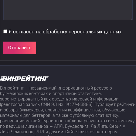
Я согласен на обработку
персональных данных
Отправить
Винрейтинг — независимый информационный ресурс о
букмекерских конторах и спортивной статистике,
зарегистрированный как средство массовой информации
(реестровая запись СМИ ЭЛ № ФС 77-83883). Публикует рейтинги
и обзоры букмекеров, сравнения коэффициентов, обучающие
материалы для беттеров, а также футбольную статистику:
расписание матчей, турнирные таблицы, результаты и статистику
по ведущим лигам мира — АПЛ, Бундеслига, Ла Лига, Серия А,
Лига Чемпионов, РПЛ и другим. Сайт является партнёром