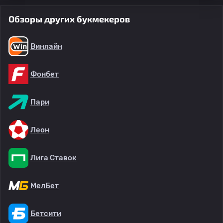
Обзоры других букмекеров
Винлайн
Фонбет
Пари
Леон
Лига Ставок
МелБет
Бетсити