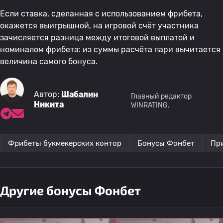
Если ставка, сделанная с использованием фрибета,
окажется выигрышной, на игровой счёт участника
зачисляется разница между итоговой выплатой и
номиналом фрибета: из суммы расчёта пари вычитается
величина самого бонуса.
Автор:
Шабалин
Главный редактор
Никита
WINRATING.
Фрибеты букмекерских контор
Бонусы Фонбет
Пр
Другие бонусы Фонбет