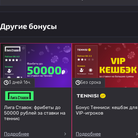
Другие бонусы
3 дней 16ч.
Без срока
Лига Ставок: фрибеты до
Бонус Тенниси: кешбэк для
50000 рублей за ставки на
VIP-игроков
теннис
Подробнее
Подробнее