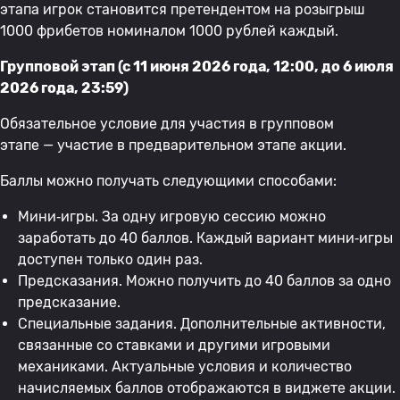
этапа игрок становится претендентом на розыгрыш
1000 фрибетов номиналом 1000 рублей каждый.
Групповой этап (с 11 июня 2026 года, 12:00, до 6 июля
2026 года, 23:59)
Обязательное условие для участия в групповом
этапе — участие в предварительном этапе акции.
Баллы можно получать следующими способами:
Мини‑игры. За одну игровую сессию можно
заработать до 40 баллов. Каждый вариант мини‑игры
доступен только один раз.
Предсказания. Можно получить до 40 баллов за одно
предсказание.
Специальные задания. Дополнительные активности,
связанные со ставками и другими игровыми
механиками. Актуальные условия и количество
начисляемых баллов отображаются в виджете акции.