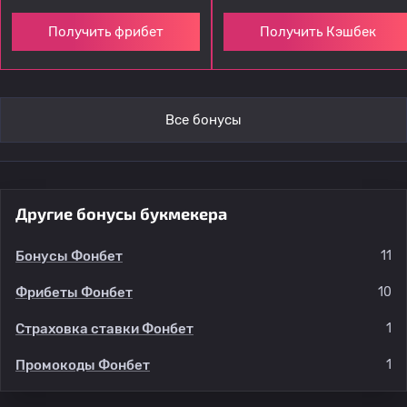
Получить фрибет
Получить Кэшбек
Все бонусы
Другие бонусы букмекера
Бонусы Фонбет
11
Фрибеты Фонбет
10
Страховка ставки Фонбет
1
Промокоды Фонбет
1