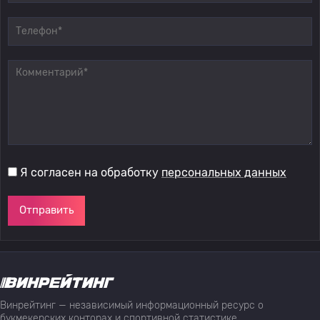
Я согласен на обработку
персональных данных
Отправить
Винрейтинг — независимый информационный ресурс о
букмекерских конторах и спортивной статистике,