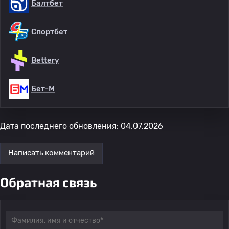
Балтбет
Спортбет
Bettery
Бет-М
Дата последнего обновления: 04.07.2026
Написать комментарий
Обратная связь