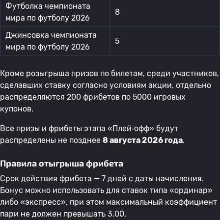
Футболка чемпионата
8
мира по футболу 2026
Джинсовка чемпионата
5
мира по футболу 2026
Кроме розыгрыша призов по билетам, среди участников,
сделавших ставку согласно условиям акции, отдельно
распределяются 200 фрибетов по 5000 игровых
купонов.
Все призы и фрибеты этапа «Плей‑офф» будут
распределены не позднее
8 августа 2026 года
.
Правила отыгрыша фрибета
Срок действия фрибета — 7 дней с даты начисления.
Бонус можно использовать для ставок типа «ординар»
либо «экспресс», при этом максимальный коэффициент
пари не должен превышать 3.00.