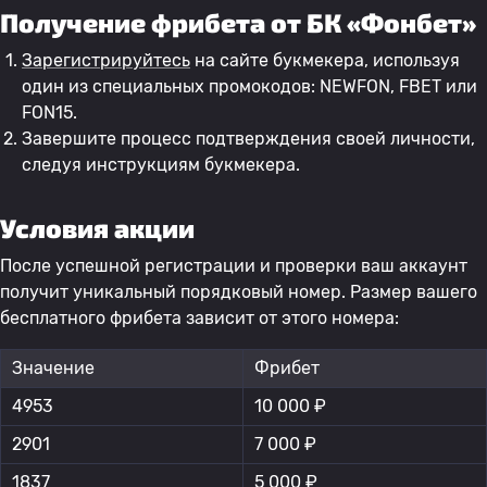
Получение фрибета от БК «Фонбет»
Зарегистрируйтесь
на сайте букмекера, используя
один из специальных промокодов: NEWFON, FBET или
FON15.
Завершите процесс подтверждения своей личности,
следуя инструкциям букмекера.
Условия акции
После успешной регистрации и проверки ваш аккаунт
получит уникальный порядковый номер. Размер вашего
бесплатного фрибета зависит от этого номера:
Значение
Фрибет
4953
10 000 ₽
2901
7 000 ₽
1837
5 000 ₽