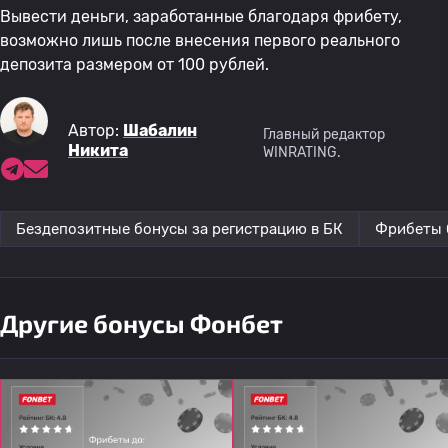
Вывести деньги, заработанные благодаря фрибету,
возможно лишь после внесения первого реального
депозита размером от 100 рублей.
Автор:
Шабалин
Главный редактор
Никита
WINRATING.
Бездепозитные бонусы за регистрацию в БК
Фрибеты 
Другие бонусы Фонбет