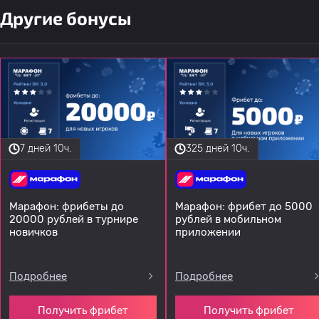
Другие бонусы
7 дней 10ч.
325 дней 10ч.
Марафон: фрибеты до
Марафон: фрибет до 5000
20000 рублей в турнире
рублей в мобильном
новичков
приложении
Подробнее
Подробнее
Получить фрибет
Получить фрибет