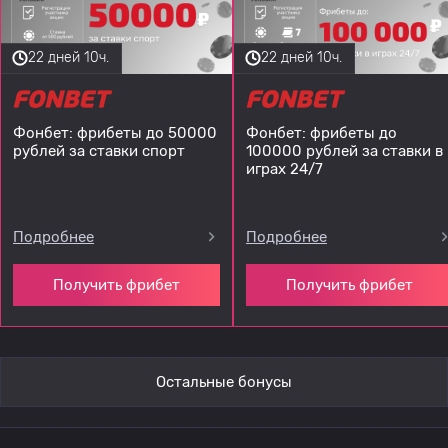
22 дней 10ч.
22 дней 10ч.
Фонбет: фрибеты до 50000
Фонбет: фрибеты до
рублей за ставки спорт
100000 рублей за ставки в
играх 24/7
Подробнее
Подробнее
Получить фрибет
Получить фрибет
Остальные бонусы