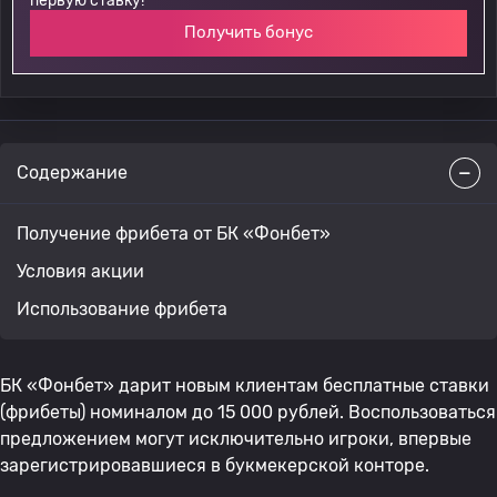
первую ставку!
Получить бонус
Содержание
Получение фрибета от БК «Фонбет»
Условия акции
Использование фрибета
БК «Фонбет» дарит новым клиентам бесплатные ставки
(фрибеты) номиналом до 15 000 рублей. Воспользоваться
предложением могут исключительно игроки, впервые
зарегистрировавшиеся в букмекерской конторе.