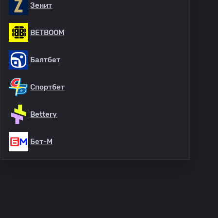
Зенит
BETBOOM
Балтбет
Спортбет
Bettery
Бет-М
овым игрокам
Фрибеты Фонбет
Бонусы для ставок на