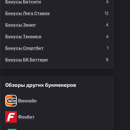
Бонусы Бетсити
6
Бонусы Лига Ставок
12
Бонусы Зенит
4
Бонусы Тенниси
6
Бонусы Спортбет
1
Бонусы БК Беттери
8
Обзоры других букмекеров
Винлайн
Фонбет