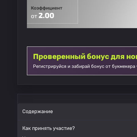
Проверенный бонус для но
Регистрируйся и забирай бонус от букмекера 
Содержание
Как принять участие?