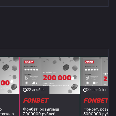
22 дней 5ч.
22 дней 5ч.
о
Фонбет: розыгрыш
Фонбет: розыгр
тавки в
3000000 рублей
3000000 рублей