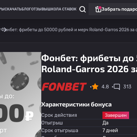
Забрать подар
РЫ
СКАЧАТЬ
БЛОГ
ОТЗЫВЫ
ШКОЛА СТАВОК
т
Фонбет: фрибеты до 50000 рублей и мерч Roland-Garros 2026 за 
Фонбет: фрибеты до 
Roland-Garros 2026 з
4.8
313
Характеристики бонуса
Срок действия
Завершен
Отыгрыш
Да
Срок отыгрыша
7 дней