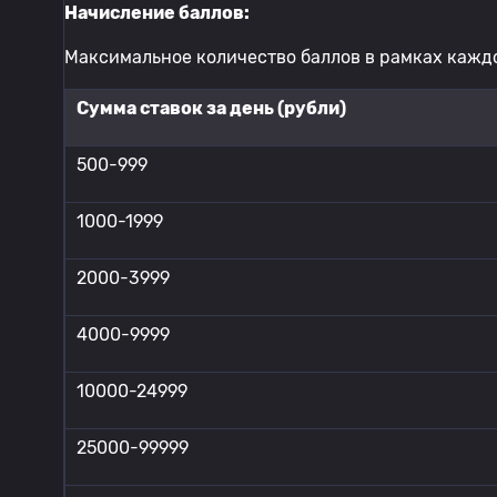
Начисление баллов:
Максимальное количество баллов в рамках каждо
Сумма ставок за день (рубли)
500-999
1000-1999
2000-3999
4000-9999
10000-24999
25000-99999