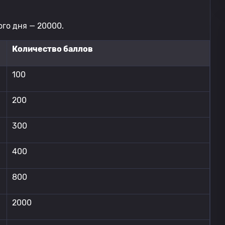
го дня — 20000.
Количество баллов
100
200
300
400
800
2000