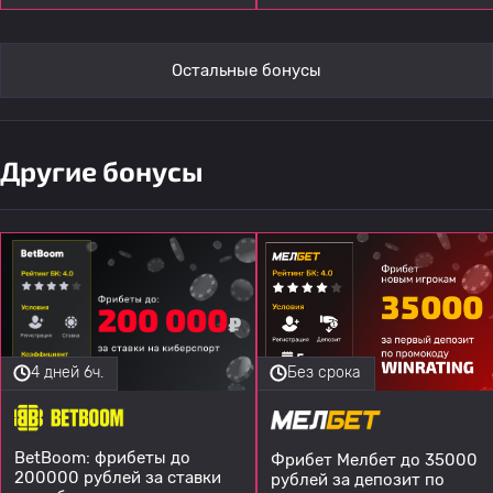
Остальные бонусы
Другие бонусы
4 дней 6ч.
Без срока
BetBoom: фрибеты до
Фрибет Мелбет до 35000
200000 рублей за ставки
рублей за депозит по