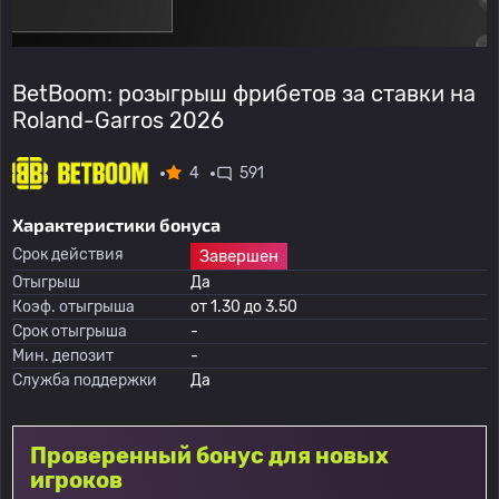
BetBoom: розыгрыш фрибетов за ставки на
Roland-Garros 2026
4
591
Характеристики бонуса
Срок действия
Завершен
Отыгрыш
Да
Коэф. отыгрыша
от 1.30 до 3.50
Срок отыгрыша
-
Мин. депозит
-
Служба поддержки
Да
Проверенный бонус для новых
игроков