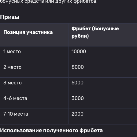
бонусных средств или других фрибетов.
Призы
Фрибет (бонусные
Позиция участника
рубли)
1 место
10000
2 место
8000
3 место
5000
4-6 места
3000
7-10 места
2000
Использование полученного фрибета