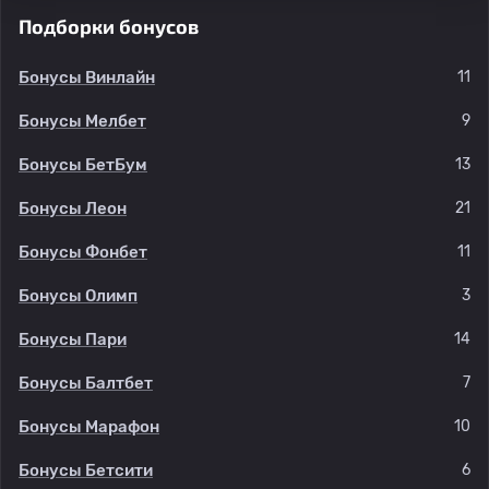
Подборки бонусов
Бонусы Винлайн
11
Бонусы Мелбет
9
Бонусы БетБум
13
Бонусы Леон
21
Бонусы Фонбет
11
Бонусы Олимп
3
Бонусы Пари
14
Бонусы Балтбет
7
Бонусы Марафон
10
Бонусы Бетсити
6