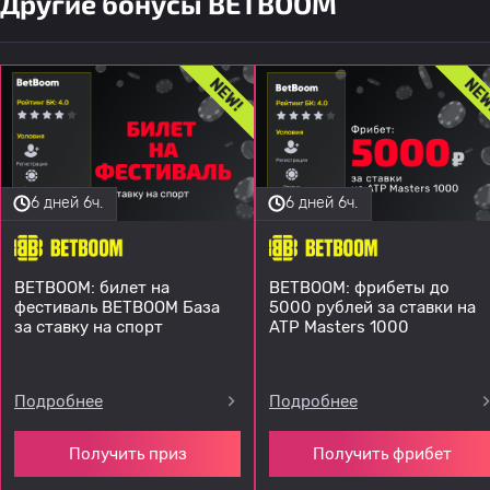
Другие бонусы BETBOOM
NEW!
NE
6 дней 6ч.
6 дней 6ч.
BETBOOM: билет на
BETBOOM: фрибеты до
фестиваль BETBOOM База
5000 рублей за ставки на
за ставку на спорт
ATP Masters 1000
Подробнее
Подробнее
Получить приз
Получить фрибет