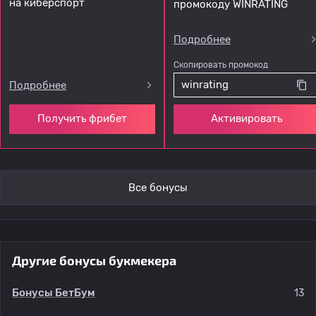
на киберспорт
промокоду WINRATING
Подробнее
Скопировать промокод
Подробнее
Получить фрибет
Активировать
Все бонусы
Другие бонусы букмекера
Бонусы БетБум
13