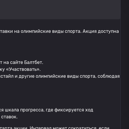
ставки на олимпийские виды спорта. Акция доступна
 на сайте Балтбет.
ку «Участвовать».
ристайл и другие олимпийские виды спорта, соблюдая
я шкала прогресса, где фиксируется ход
 ставок.
тарта акции. Интервал может сократиться, если