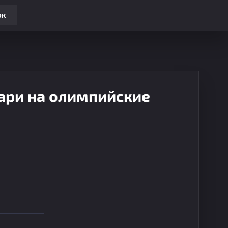
ок
пари на олимпийские