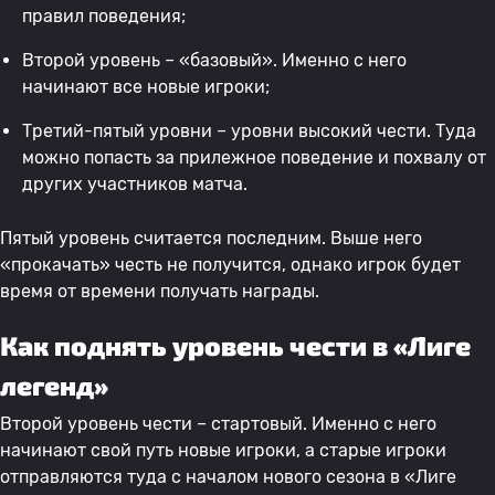
правил поведения;
Второй уровень – «базовый». Именно с него
начинают все новые игроки;
Третий-пятый уровни – уровни высокий чести. Туда
можно попасть за прилежное поведение и похвалу от
других участников матча.
Пятый уровень считается последним. Выше него
«прокачать» честь не получится, однако игрок будет
время от времени получать награды.
Как поднять уровень чести в «Лиге
легенд»
Второй уровень чести – стартовый. Именно с него
начинают свой путь новые игроки, а старые игроки
отправляются туда с началом нового сезона в «Лиге