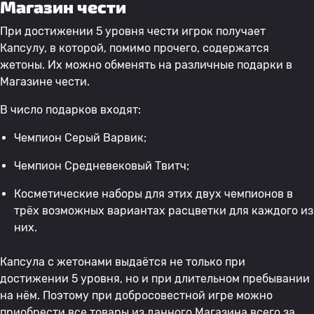
Магазин чести
При достижении 5 уровня чести игрок получает
Капсулу, в которой, помимо прочего, содержатся
жетоны. Их можно обменять на различные подарки в
Магазине чести.
В число подарков входят:
Чемпион Серый Варвик;
Чемпион Средневековый Твитч;
Косметические наборы для этих двух чемпионов в
трёх возможных вариантах расцветки для каждого из
них.
Капсула с жетонами выдаётся не только при
достижении 5 уровня, но и при длительном пребывании
на нём. Поэтому при добросовестной игре можно
приобрести все товары из данного Магазина всего за