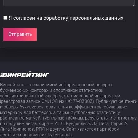
Я согласен на обработку
персональных данных
Отправить
Винрейтинг — независимый информационный ресурс о
букмекерских конторах и спортивной статистике,
зарегистрированный как средство массовой информации
(реестровая запись СМИ ЭЛ № ФС 77-83883). Публикует рейтинги
и обзоры букмекеров, сравнения коэффициентов, обучающие
материалы для беттеров, а также футбольную статистику:
расписание матчей, турнирные таблицы, результаты и статистику
по ведущим лигам мира — АПЛ, Бундеслига, Ла Лига, Серия А,
Лига Чемпионов, РПЛ и другим. Сайт является партнёром
легальных российских букмекеров.