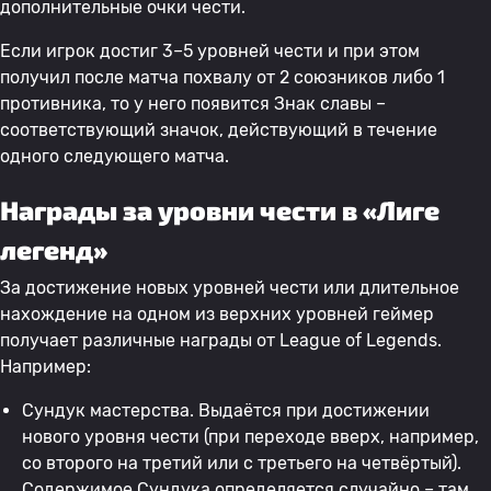
дополнительные очки чести.
Если игрок достиг 3–5 уровней чести и при этом
получил после матча похвалу от 2 союзников либо 1
противника, то у него появится Знак славы –
соответствующий значок, действующий в течение
одного следующего матча.
Награды за уровни чести в «Лиге
легенд»
За достижение новых уровней чести или длительное
нахождение на одном из верхних уровней геймер
получает различные награды от League of Legends.
Например:
Сундук мастерства. Выдаётся при достижении
нового уровня чести (при переходе вверх, например,
со второго на третий или с третьего на четвёртый).
Содержимое Сундука определяется случайно – там