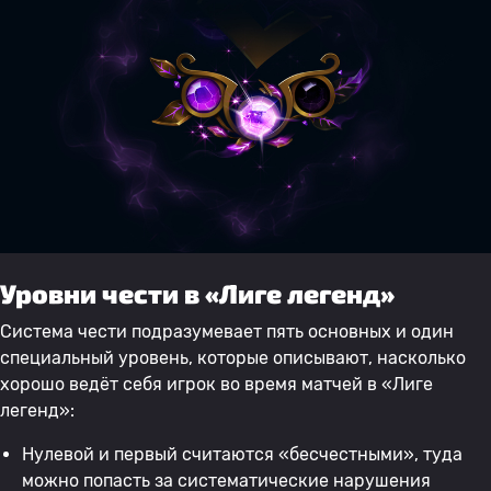
Уровни чести в «Лиге легенд»
Система чести подразумевает пять основных и один
специальный уровень, которые описывают, насколько
хорошо ведёт себя игрок во время матчей в «Лиге
легенд»:
Нулевой и первый считаются «бесчестными», туда
можно попасть за систематические нарушения